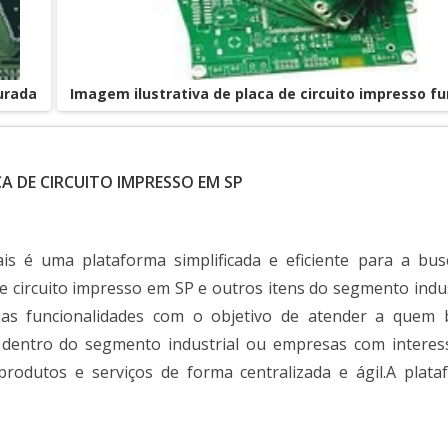
urada
Imagem ilustrativa de placa de circuito impresso f
A DE CIRCUITO IMPRESSO EM SP
ais é uma plataforma simplificada e eficiente para a bus
e circuito impresso em SP e outros itens do segmento indus
uas funcionalidades com o objetivo de atender a quem 
 dentro do segmento industrial ou empresas com interes
produtos e serviços de forma centralizada e ágil.A plata
variedade de materiais como Confecção de placa de cir
ão de obra, pois é muito útil e tem uma grande procu