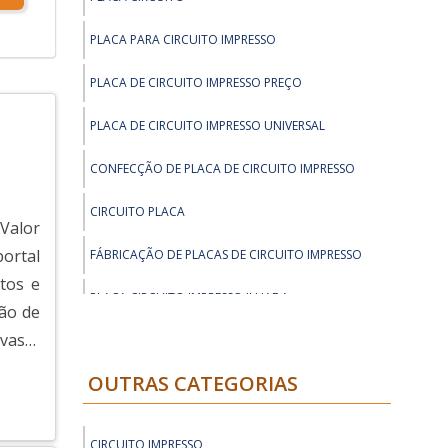
PLACA PARA CIRCUITO IMPRESSO
PLACA DE CIRCUITO IMPRESSO PREÇO
PLACA DE CIRCUITO IMPRESSO UNIVERSAL
CONFECÇÃO DE PLACA DE CIRCUITO IMPRESSO
CIRCUITO PLACA
 Valor
portal
FÁBRICAÇÃO DE PLACAS DE CIRCUITO IMPRESSO
tos e
PLACA CIRCUITO IMPRESSO ILHADA
ão de
 vasta
PCB PLACA DE CIRCUITO IMPRESSO
OUTRAS CATEGORIAS
PLACA DE CIRCUITO IMPRESSO VIRGEM
ORÇAMENTO ONLINE PLACA DE CIRCUITO IMPRESSO
CIRCUITO IMPRESSO