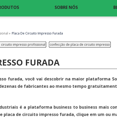
RODUTOS
SOBRE NÓS
B
sional »
Placa De Circuito Impresso Furada
 circuito impresso profissional
confecção de placa de circuito impresso
PRESSO FURADA
sso furada, você vai descobrir na maior plataforma So
 dezenas de fabricantes ao mesmo tempo gratuitament
dustriais é a plataforma business to business mais c
de placa de circuito impresso furada, clique em um ou m