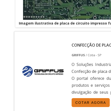
Imagem ilustrativa de placa de circuito impresso f
CONFECÇÃO DE PLAC
GRIFFUS
/ Cotia - SP
O Soluções Industri
Confecção de placa d
O portal oferece d
produtos e serviços
divulgação de seus 
oferece uma vasta 
COTAR AGORA
impresso em SP e m