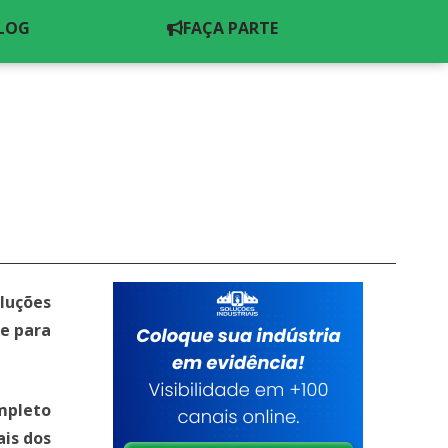
MENU
LOG
FAÇA PARTE
luções
e para
ompleto
ais dos