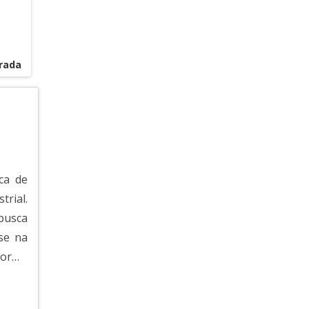
PLACA DE CIRCUITO IMPRESSO VERDE
PLACAS DE CIRCUITO IMPRESSO DE AMPLIFICADORES
urada
PLACAS DE CIRCUITO IMPRESSO SOB ENCOMENDA
ONDE COMPRAR PLACA DE CIRCUITO IMPRESSO
PLACA DE CIRCUITO IMPRESSO FIBRA DE VIDRO
PLACA DE CIRCUITO IMPRESSO PCI
ca de
trial.
PLACA CIRCUITO IMPRESSO PREÇO
busca
FABRICAÇÃO PLACA CIRCUITO IMPRESSO
se na
forma
EMPRESA DE PLACAS DE CIRCUITO IMPRESSO
cuito
EMPRESA QUE FÁBRICA PLACA DE CIRCUITO
ra no
IMPRESSO