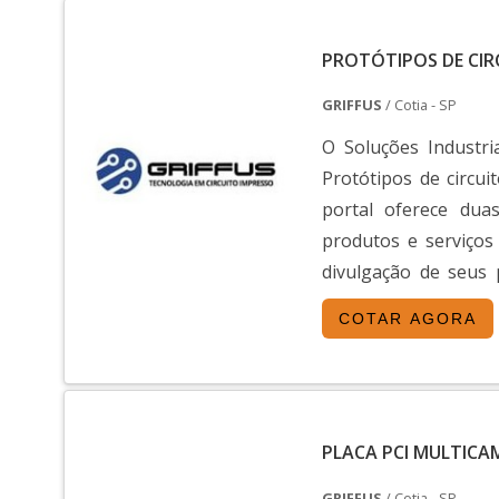
PROTÓTIPOS DE CIR
GRIFFUS
/ Cotia - SP
O Soluções Industri
Protótipos de circui
portal oferece dua
produtos e serviços
divulgação de seus 
oferece uma vasta var
COTAR AGORA
PLACA PCI MULTIC
GRIFFUS
/ Cotia - SP