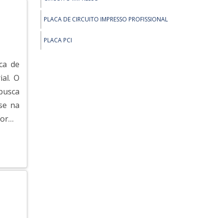
PLACA DE CIRCUITO IMPRESSO ILHADA
PLACA DE CIRCUITO IMPRESSO PROFISSIONAL
PLACA DE FIBRA DE VIDRO PARA CIRCUITO IMPRESSO
PLACA PCI
PCI PLACA DE CIRCUITO IMPRESSO
ca de
IMPRESSÃO PLACA DE CIRCUITO IMPRESSO
ial. O
busca
KIT PLACA DE CIRCUITO IMPRESSO
se na
PLACA DE CIRCUITO IMPRESSO PCB
forma
PLACA DE CIRCUITO IMPRESSO PERFURADA
FABRICA DE CIRCUITO IMPRESSO
EMPRESA QUE FAZ PLACA DE CIRCUITO IMPRESSO
ORÇAMENTO PLACA DE CIRCUITO IMPRESSO