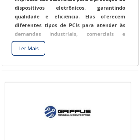
dispositivos eletrônicos, garantindo
qualidade e eficiência. Elas oferecem
diferentes tipos de PCIs para atender às
demandas industriais, comerciais e
tecnológicas, proporcionando
Ler Mais
confiabilidade e desempenho elevado nos
projetos.
O QUE SÃO EMPRESAS QUE FAZEM
PLACAS DE CIRCUITO IMPRESSO?
As empresas que fazem placas de circuito
impresso desempenham um papel
fundamental na indústria eletrônica. Essas
placas são componentes essenciais para a
montagem de dispositivos eletrônicos,