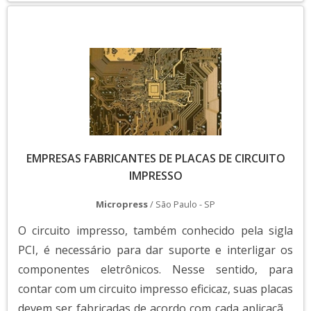
produtos eletrônicos. VANTAGENS EM ADQUIRIR AS
adquirir modelos de qualidade, acesse
MELHORES PLACAS DE CIRCUITO IM...
CircuitoNet
e confira as opções disponíveis.
CONCLUSÃO
As empresas que fazem placas de circuito
impresso desempenham um papel
essencial no desenvolvimento de
dispositivos eletrônicos modernos,
EMPRESAS FABRICANTES DE PLACAS DE CIRCUITO
IMPRESSO
garantindo qualidade, eficiência e
inovação. A escolha de um fornecedor
Micropress
/ São Paulo - SP
confiável impacta diretamente no
O circuito impresso, também conhecido pela sigla
desempenho dos produtos finais.
PCI, é necessário para dar suporte e interligar os
componentes eletrônicos. Nesse sentido, para
Se você busca soluções especializadas para
contar com um circuito impresso eficicaz, suas placas
seu projeto eletrônico, entre em contato
devem ser fabricadas de acordo com cada aplicação,