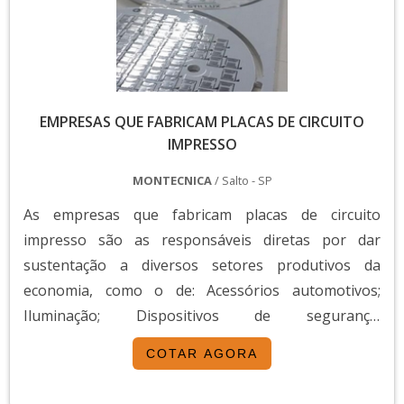
aeroespacial e eletroeletrônicos. Sua
versatilidade permite a construção de
dispositivos eletrônicos modernos e
altamente funcionais.
EMPRESAS QUE FABRICAM PLACAS DE CIRCUITO
Na indústria automotiva, por exemplo, as
IMPRESSO
PCIs são empregadas em sistemas de
MONTECNICA
/ Salto - SP
ignição, sensores e painéis eletrônicos. Já
As empresas que fabricam placas de circuito
no setor médico, são utilizadas em
impresso são as responsáveis diretas por dar
equipamentos de diagnóstico por imagem,
sustentação a diversos setores produtivos da
monitores cardíacos e aparelhos auditivos.
economia, como o de: Acessórios automotivos;
Iluminação; Dispositivos de segurança;
Além disso, essas placas estão presentes
Equipamentos hospitalares.Isso é resultado da
em dispositivos de consumo, como
COTAR AGORA
importância que os circuitos impressos possuem,
smartphones, tablets e computadores.
praticamente indispensáveis para todos os tipos de
Para conhecer mais sobre a fabricação e