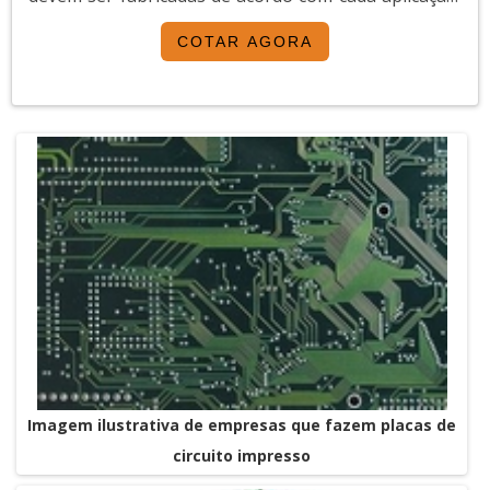
com um fabricante experiente no setor.
sendo necessário, portanto, recorrer às empresas
Solicite uma cotação no Soluções
COTAR AGORA
fabricantes de placas de circuito impresso.A busca de
Industriais e encontre as melhores opções
empresas fabricantes de placas de circuitos
em placas de circuito impresso para sua
impressos Buscar por fabricantes de placas ...
aplicação.
Imagem ilustrativa de empresas que fazem placas de
circuito impresso