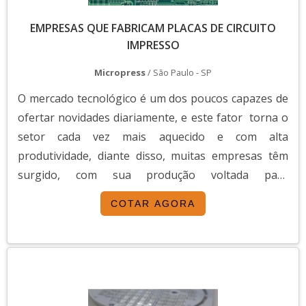
Esse tipo de PCI oferece maior eficiência e
EMPRESAS QUE FABRICAM PLACAS DE CIRCUITO
redução no tamanho dos dispositivos.
IMPRESSO
Além disso, há as placas flexíveis, que
Micropress
/ São Paulo - SP
proporcionam maior versatilidade em
O mercado tecnológico é um dos poucos capazes de
aplicações onde há necessidade de
ofertar novidades diariamente, e este fator torna o
curvatura ou movimentação constante.
setor cada vez mais aquecido e com alta
Essas PCIs são comuns em dispositivos
produtividade, diante disso, muitas empresas têm
móveis, wearables e painéis automotivos.
surgido, com sua produção voltada para
QUAIS AS APLICAÇÕES DAS PLACAS
desenvolvido de itens, que utilizam componentes
COTAR AGORA
DE CIRCUITO IMPRESSO?
eletrônicos.Alguns desses componentes são
responsáveis pela programação, funcionamento ou
As placas de circuito impresso fabricadas
operação de aparelhos eletrônicos, detentores de
por essas empresas são amplamente
baixa ou alta tecnologi...
utilizadas em diversas indústrias, como
automação, telecomunicações,