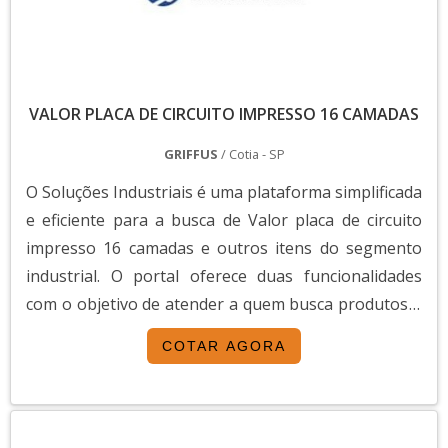
VALOR PLACA DE CIRCUITO IMPRESSO 16 CAMADAS
GRIFFUS
/ Cotia - SP
O Soluções Industriais é uma plataforma simplificada
e eficiente para a busca de Valor placa de circuito
impresso 16 camadas e outros itens do segmento
industrial. O portal oferece duas funcionalidades
com o objetivo de atender a quem busca produtos e
serviços dentro do segmento industrial ou empresas
COTAR AGORA
com interesse na divulgação de seus produtos e
serviços de forma centralizada e ágil.A plataforma
oferece uma vasta variedade de materiai...