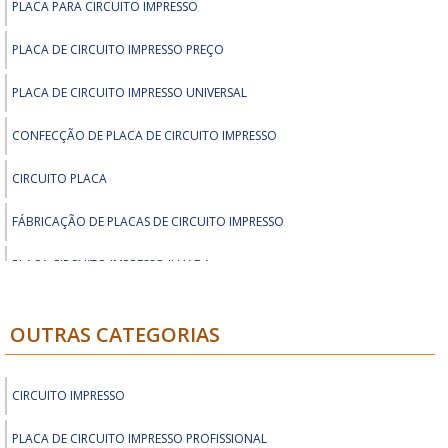
para o comprador e para o empreendedor, a fim de
PLACA PARA CIRCUITO IMPRESSO
atender as necessidades de ambos de forma positiva
PLACA DE CIRCUITO IMPRESSO PREÇO
e eficiente. O soluções Industriais é um parceiro para
as melhores possibilidades do mercado industrial..
PLACA DE CIRCUITO IMPRESSO UNIVERSAL
CONFECÇÃO DE PLACA DE CIRCUITO IMPRESSO
CIRCUITO PLACA
FÁBRICAÇÃO DE PLACAS DE CIRCUITO IMPRESSO
PLACA CIRCUITO IMPRESSO ILHADA
PCB PLACA DE CIRCUITO IMPRESSO
OUTRAS CATEGORIAS
PLACA DE CIRCUITO IMPRESSO VIRGEM
ORÇAMENTO ONLINE PLACA DE CIRCUITO IMPRESSO
CIRCUITO IMPRESSO
PLACA DE CIRCUITO IMPRESSO ILHADA
PLACA DE CIRCUITO IMPRESSO PROFISSIONAL