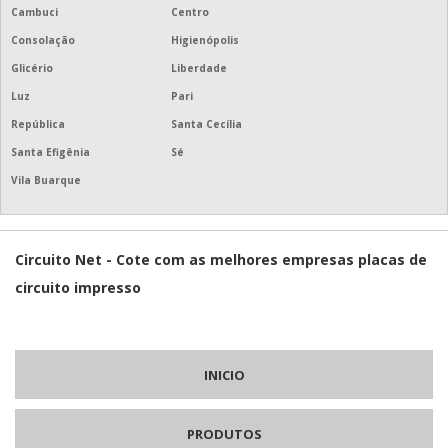
Cambuci
Centro
PLACAS DE CIRCUITO IMPRESSO DE AMPLIFICADORES
Consolação
Higienópolis
Glicério
Liberdade
PLACAS DE CIRCUITO IMPRESSO SOB ENCOMENDA
Luz
Pari
ONDE COMPRAR PLACA DE CIRCUITO IMPRESSO
República
Santa Cecília
Santa Efigênia
Sé
PLACA DE CIRCUITO IMPRESSO FIBRA DE VIDRO
Vila Buarque
PLACA DE CIRCUITO IMPRESSO PCI
PLACA CIRCUITO IMPRESSO PREÇO
Circuito Net - Cote com as melhores empresas placas de
circuito impresso
FABRICAÇÃO PLACA CIRCUITO IMPRESSO
EMPRESA DE PLACAS DE CIRCUITO IMPRESSO
INICIO
EMPRESA QUE FÁBRICA PLACA DE CIRCUITO IMPRESSO
EMPRESAS FABRICANTES DE PLACAS DE CIRCUITO IMPRESSO
PRODUTOS