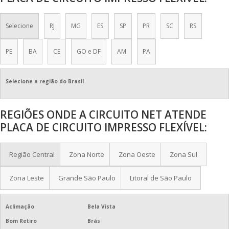
PLACA CIRCUITO IMPRESSO UNIVERSAL ILHADA
Selecione
RJ
MG
ES
SP
PR
SC
RS
PLACA DE CIRCUITO IMPRESSO COMPRAR
PLACA DE CIRCUITO IMPRESSO DUPLA FACE
PE
BA
CE
GO e DF
AM
PA
PLACA DE CIRCUITO IMPRESSO FENOLITE
Selecione a região do Brasil
PLACA DE CIRCUITO IMPRESSO FLEXÍVEL
REGIÕES ONDE A CIRCUITO NET ATENDE
PLACA DE CIRCUITO IMPRESSO FURADA
PLACA DE CIRCUITO IMPRESSO FLEXÍVEL:
PLACA DE CIRCUITO IMPRESSO MONTADA
Região Central
Zona Norte
Zona Oeste
Zona Sul
PLACA DE CIRCUITO IMPRESSO NCM
Zona Leste
Grande São Paulo
Litoral de São Paulo
PLACA DE CIRCUITO IMPRESSO PARA LED
PLACA DE CIRCUITO IMPRESSO PROFISSIONAL
Aclimação
Bela Vista
Bom Retiro
Brás
PLACA DE CIRCUITO IMPRESSO VERDE