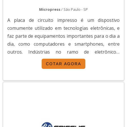
Micropress
/ São Paulo - SP
A placa de circuito impresso é um dispostivo
comumente utilizado em tecnologias eletrônicas, e
faz parte de equipamentos importantes para o dia a
dia, como computadores e smartphones, entre
outros. Indústrias no ramo de eletrônicos,
entretenimento, automotivo, telecomunicações,
COTAR AGORA
aeroespacial e muitas outras, têm uma grande
necessidade de adquirir produtos qualificados, com
empresa fabricante placa de circuito
impresso.Vantagens de contratar uma fábrica placa
de circuito impressoÉ comum que muitas pessoas
optem por alternativas para reduzir os custos com
placas de circuitos, mas a melhor opção é ter a
segurança oferecida por um fabricante placas de