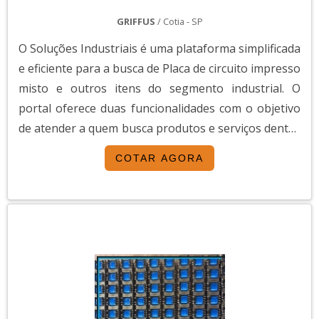
GRIFFUS
/ Cotia - SP
O Soluções Industriais é uma plataforma simplificada
e eficiente para a busca de Placa de circuito impresso
misto e outros itens do segmento industrial. O
portal oferece duas funcionalidades com o objetivo
de atender a quem busca produtos e serviços dentro
do segmento industrial ou empresas com interesse
COTAR AGORA
na divulgação de seus produtos e serviços de forma
centralizada e ágil.A plataforma oferece uma vasta
variedade de materiais como Placa de circuito
impresso misto e mão de obra, pois é muito útil e
tem uma grande procura no segmento industrial. A
disposição das divulgações é feita de forma
simplificada e segmentada facilitando e otimizando
ainda mais o tempo de busca.Os clientes encontram