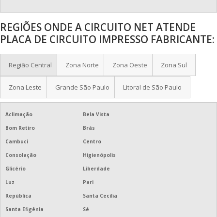
PLACA DE CIRCUITO IMPRESSO FLEXÍVEL
REGIÕES ONDE A CIRCUITO NET ATENDE
PLACA DE CIRCUITO IMPRESSO FURADA
PLACA DE CIRCUITO IMPRESSO FABRICANTE:
PLACA DE CIRCUITO IMPRESSO MONTADA
Região Central
Zona Norte
Zona Oeste
Zona Sul
PLACA DE CIRCUITO IMPRESSO NCM
Zona Leste
Grande São Paulo
Litoral de São Paulo
PLACA DE CIRCUITO IMPRESSO PARA LED
PLACA DE CIRCUITO IMPRESSO PROFISSIONAL
Aclimação
Bela Vista
Bom Retiro
Brás
PLACA DE CIRCUITO IMPRESSO VERDE
Cambuci
Centro
PLACAS DE CIRCUITO IMPRESSO DE AMPLIFICADORES
Consolação
Higienópolis
Glicério
Liberdade
PLACAS DE CIRCUITO IMPRESSO SOB ENCOMENDA
Luz
Pari
ONDE COMPRAR PLACA DE CIRCUITO IMPRESSO
República
Santa Cecília
Santa Efigênia
Sé
PLACA DE CIRCUITO IMPRESSO FIBRA DE VIDRO