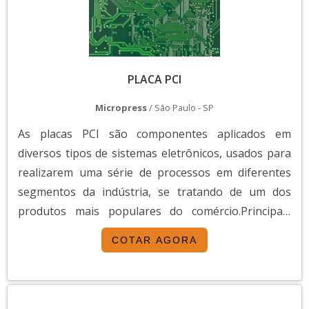
PLACA PCI
Micropress
/ São Paulo - SP
As placas PCI são componentes aplicados em
diversos tipos de sistemas eletrônicos, usados para
realizarem uma série de processos em diferentes
segmentos da indústria, se tratando de um dos
produtos mais populares do comércio.Principais
pontos positivosAlém de ter um preço de compra
COTAR AGORA
bastante atraente, a placa PCI possui: Boa
durabilidade; Resistência; Acabamentos de qualidade;
Melhor custo-benefício.O produto é extremamente
versátil e po...