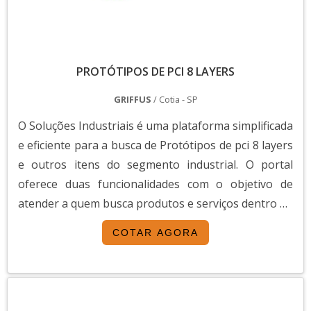
PROTÓTIPOS DE PCI 8 LAYERS
GRIFFUS
/ Cotia - SP
O Soluções Industriais é uma plataforma simplificada
e eficiente para a busca de Protótipos de pci 8 layers
e outros itens do segmento industrial. O portal
oferece duas funcionalidades com o objetivo de
atender a quem busca produtos e serviços dentro do
segmento industrial ou empresas com interesse na
COTAR AGORA
divulgação de seus produtos e serviços de forma
centralizada e ágil.A plataforma oferece uma vasta
variedade de materiais como Protótipos de pci 8
layers e mão de obra, pois é muito útil e tem uma