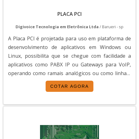
PLACA PCI
Digivoice Tecnologia em Eletrônica Ltda
/ Barueri - sp
A Placa PCI é projetada para uso em plataforma de
desenvolvimento de aplicativos em Windows ou
Linux, possibilita que se chegue com facilidade a
aplicativos como PABX IP ou Gateways para VoIP,
operando como ramais analógicos ou como linhas-
tronco conectadas a um PABX convencional.A Placa
COTAR AGORA
PCI VB0404-FX possui quatro canais FXS e utiliza
tecnologia de processamento digital de sinais (DSP),
sendo apresentada em versão para barramento
PCI.T...