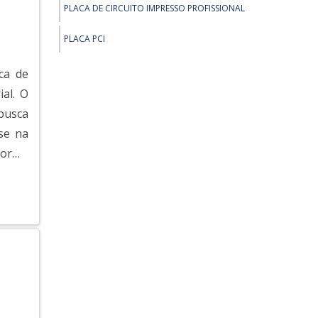
PLACA DE CIRCUITO IMPRESSO PROFISSIONAL
PCI PLACA DE VÍDEO
PLACA PCI
PLACA PCI EXPRESS WIFI
ca de
PLACA MAE PCI 3.0
ial. O
busca
PLACA HDMI PCI
se na
PLACA PCI REDE
forma
PLACA DE PCI
PLACA PCI AUDIO
PLACA PCI BLUETOOTH 4.0 PARA PC
PLACA PCI EXPRESS PARALELA
PLACA PCI SATA 4 PORTAS