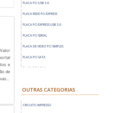
PLACA PCI USB 3.0
PLACA REDE PCI EXPRESS
PLACA PCI EXPRESS USB 3.0
PLACA PCI SERIAL
PLACA DE VIDEO PCI SIMPLES
 Valor
portal
PLACA PCI SATA
tos e
PLACA PCI HDMI
ão de
 vasta
PLACA PCI EXPRESS USB
OUTRAS CATEGORIAS
PLACA PCI PARALELA
PLACA FIREWIRE PCI
CIRCUITO IMPRESSO
PLACA VGA PCI