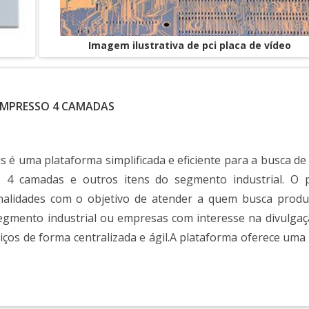
Imagem ilustrativa de pci placa de vídeo
 IMPRESSO 4 CAMADAS
s é uma plataforma simplificada e eficiente para a busca de
o 4 camadas e outros itens do segmento industrial. O p
nalidades com o objetivo de atender a quem busca produ
segmento industrial ou empresas com interesse na divulgaç
iços de forma centralizada e ágil.A plataforma oferece uma
is como Placa de circuito impresso 4 camadas e mão de obra
uma grande procura no segmento industrial. A disposiçã
de forma simplificada e segmentada facilitando e otimizando