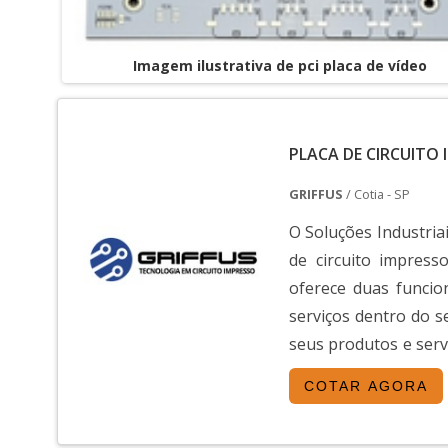
Imagem ilustrativa de pci placa de vídeo
PLACA DE CIRCUITO
GRIFFUS
/ Cotia - SP
O Soluções Industriai
de circuito impress
oferece duas funcio
serviços dentro do 
seus produtos e serv
variedade de materia
COTAR AGORA
é muito útil e tem 
divulgações é feita 