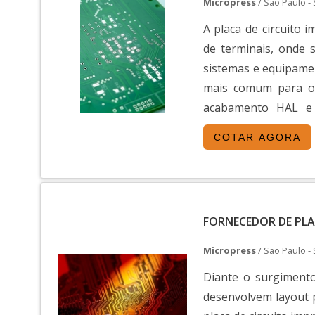
Micropress
/ São Paulo -
fábricas com intere
circuito impresso 4
A placa de circuito 
chamando ainda mai
de terminais, onde 
cotações.A plataform
sistemas e equipame
que atrai prospects 
mais comum para o 
consegue seu primei
acabamento HAL e 
ocorre porque o Solu
destacadas, como: A 
COTAR AGORA
industrial, o que e
indústria, onde é imp
divulgados no portal
mercado.A plataforma
confiam e utilizam o
FORNECEDOR DE PLA
como Placa de circui
e o negócio industri
Micropress
/ São Paulo -
é oferecida pelo p
Diante o surgimento
assertividade no ta
desenvolvem layout 
conseguem acessar o