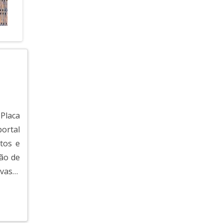
COMPRAR PLACA PCI
CONECTOR PARA PCI
PLACA PCI UNIVERSAL
PROJETO PCI
SUPORTE PARA PLACA PCI
COMPRAR PLACA PCI MULTICAMADAS
 Placa
ortal
EMPRESA DE PLACA PCI MULTICAMADAS
tos e
PLACA PCI MULTICAMADAS
ão de
 vasta
PROTÓTIPOS DE PCI 10 LAYERS
, pois
PROTÓTIPOS DE PCI 12 LAYERS
o das
 ainda
PROTÓTIPOS DE PCI 16 LAYERS