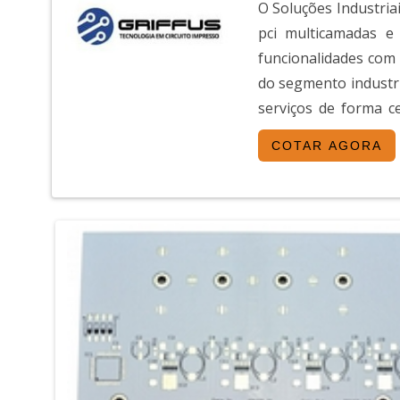
O Soluções Industriai
pci multicamadas e
funcionalidades com
do segmento industr
serviços de forma c
materiais como Placa p
COTAR AGORA