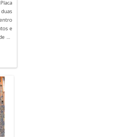
 Placa
PLACA PCI DE ÁUDIO
 duas
PLACA PCI VGA
entro
tos e
PLACA PCI DE REDE
de de
PLACA PCI VIDEO
PLACA PCI COM SAIDA HDMI
PLACA PCI DE SOM
PLACA PCI M2
PLACA PCI DE VIDEO
CIRCUITO IMPRESSO PCI
COMPRAR PLACA DE REDE PCI