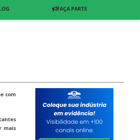
MENU
LOG
FAÇA PARTE
ine com
cantes
er mais