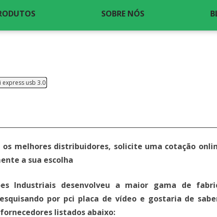
RODUTOS
SOBRE NÓS
B
i express usb 3.0
 os melhores distribuidores, solicite uma cotação onl
mente a sua escolha
es Industriais desenvolveu a maior gama de fabri
pesquisando por pci placa de vídeo e gostaria de sab
fornecedores listados abaixo: