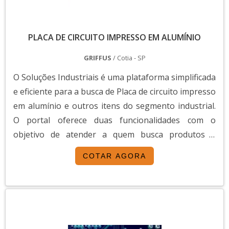
PLACA DE CIRCUITO IMPRESSO EM ALUMÍNIO
GRIFFUS
/ Cotia - SP
O Soluções Industriais é uma plataforma simplificada
e eficiente para a busca de Placa de circuito impresso
em alumínio e outros itens do segmento industrial.
O portal oferece duas funcionalidades com o
objetivo de atender a quem busca produtos e
serviços dentro do segmento industrial ou empresas
COTAR AGORA
com interesse na divulgação de seus produtos e
serviços de forma centralizada e ágil.A plataforma
oferece uma vasta variedade de materiais como
Placa de circuito impresso em alumínio e mão de
obra, pois é muito útil e tem uma grande procura no