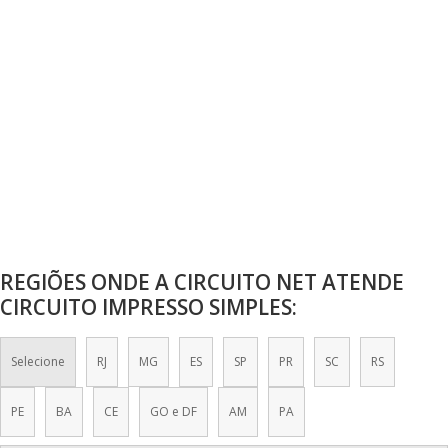
CIRCUITO IMPRESSO COM LASER
CIRCUITO IMPRESSO COMPRAR
CIRCUITO IMPRESSO DUPLA FACE
CIRCUITO IMPRESSO FIBRA DE VIDRO
CIRCUITO IMPRESSO FURO METALIZADO
CIRCUITO IMPRESSO METALCORE
REGIÕES ONDE A CIRCUITO NET ATENDE
CIRCUITO IMPRESSO MULTICAMADAS
CIRCUITO IMPRESSO SIMPLES:
CIRCUITO IMPRESSO MULTILAYER
Selecione
RJ
MG
ES
SP
PR
SC
RS
CIRCUITO IMPRESSO PREÇO
CIRCUITO IMPRESSO PROTOTIPAGEM
PE
BA
CE
GO e DF
AM
PA