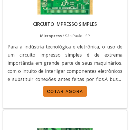
CIRCUITO IMPRESSO SIMPLES
Micropress
/ São Paulo - SP
Para a indústria tecnológica e eletrônica, o uso de
um circuito impresso simples é de extrema
importância em grande parte de seus maquinários,
com o intuito de interligar componentes eletrônicos
e substituir conexões antes feitas por fios.A busca
de um circuito impresso idealObtido por meio de
COTAR AGORA
uma configuração plana de condutores dispostos
sobre uma placa isolante, o circuito impresso,
popularmente conhecido no mercado pela sigla PCI,
é...