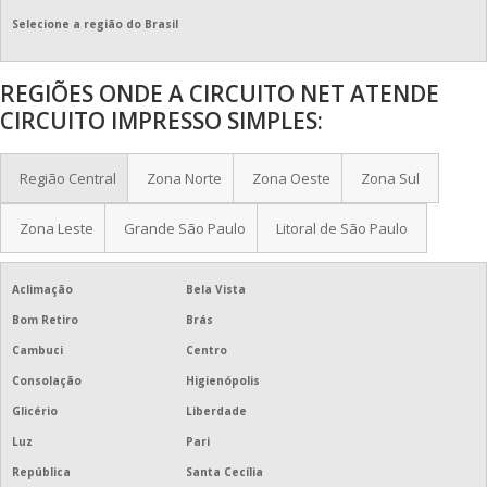
CIRCUITO IMPRESSO PROTÓTIPO
Selecione a região do Brasil
CIRCUITO IMPRESSO RÁPIDO
REGIÕES ONDE A CIRCUITO NET ATENDE
CIRCUITO IMPRESSO SIMPLES
CIRCUITO IMPRESSO SIMPLES:
EMPRESA DE CIRCUITO IMPRESSO
Região Central
Zona Norte
Zona Oeste
Zona Sul
PLACA CIRCUITO ELETRÔNICO
Zona Leste
Grande São Paulo
Litoral de São Paulo
PREÇO CIRCUITO IMPRESSO
CONFECÇÃO DE CIRCUITO IMPRESSO
Aclimação
Bela Vista
Bom Retiro
Brás
CIRCUITO REGULADOR DE TENSÃO
Cambuci
Centro
FORNECEDORES DE CIRCUITOS INTEGRADOS
Consolação
Higienópolis
Glicério
Liberdade
LAYOUT CIRCUITO IMPRESSO
Luz
Pari
STENCIL PARA CIRCUITO IMPRESSO
República
Santa Cecília